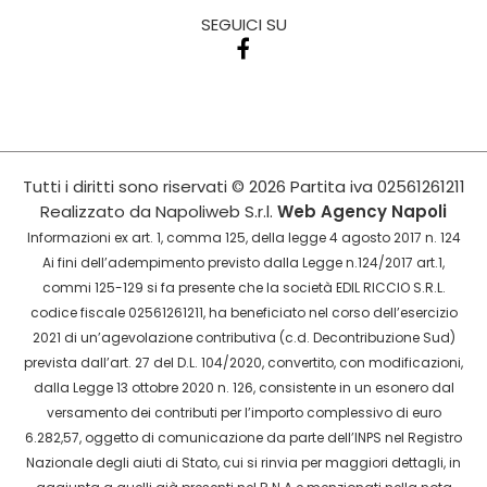
SEGUICI SU
Tutti i diritti sono riservati
© 2026
Partita iva
02561261211
Realizzato da
Napoliweb S.r.l.
Web Agency Napoli
Informazioni ex art. 1, comma 125, della legge 4 agosto 2017 n. 124
Ai fini dell’adempimento previsto dalla Legge n.124/2017 art.1,
commi 125-129 si fa presente che la società EDIL RICCIO S.R.L.
codice fiscale 02561261211, ha beneficiato nel corso dell’esercizio
2021 di un’agevolazione contributiva (c.d. Decontribuzione Sud)
prevista dall’art. 27 del D.L. 104/2020, convertito, con modificazioni,
dalla Legge 13 ottobre 2020 n. 126, consistente in un esonero dal
versamento dei contributi per l’importo complessivo di euro
6.282,57, oggetto di comunicazione da parte dell’INPS nel Registro
Nazionale degli aiuti di Stato, cui si rinvia per maggiori dettagli, in