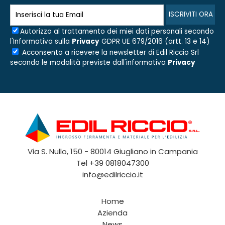
Autorizzo al trattamento dei miei dati personali secondo
l'Informativa sulla
Privacy
GDPR UE 679/2016 (artt. 13 e 14)
Acconsento a ricevere la newsletter di
Edil Riccio Srl
secondo le modalità previste dall'informativa
Privacy
Via S. Nullo, 150 - 80014 Giugliano in Campania
Tel
+39 0818047300
info@edilriccio.it
Home
Azienda
News