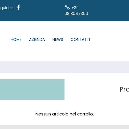
guici su
+39
0818047300
HOME
AZIENDA
NEWS
CONTATTI
Pro
Nessun articolo nel carrello.