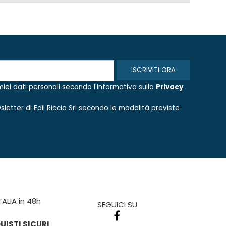
iei dati personali secondo l'Informativa sulla
Privacy
sletter di
Edil Riccio Srl
secondo le modalità previste
TALIA in 48h
SEGUICI SU
ISTI SICURI